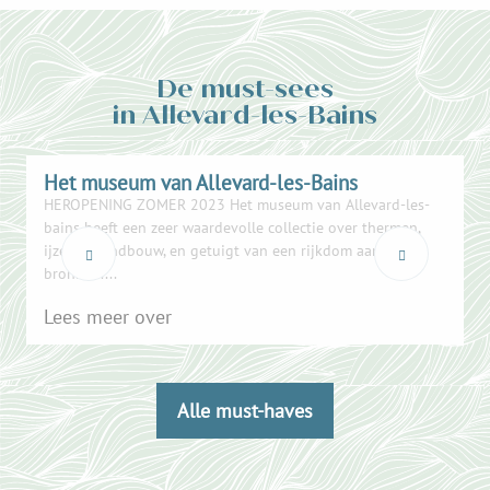
De must-sees
in Allevard-les-Bains
Het museum van Allevard-les-Bains
HEROPENING ZOMER 2023 Het museum van Allevard-les-
O
bains heeft een zeer waardevolle collectie over thermen,
m
ijzer en landbouw, en getuigt van een rijkdom aan lokale
b
bronnen....
d
Lees meer over
Alle must-haves