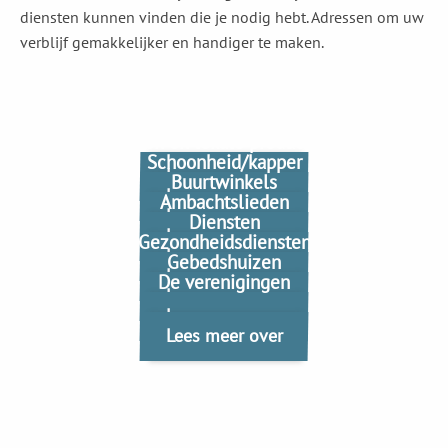
diensten kunnen vinden die je nodig hebt. Adressen om uw
verblijf gemakkelijker en handiger te maken.
Levensmiddelenwinkels
Markten en lokale producenten
Schoonheid/kapper
Lees meer over
Buurtwinkels
Lees meer over
Ambachtslieden
Lees meer over
Diensten
Lees meer over
Gezondheidsdiensten
Lees meer over
Gebedshuizen
Lees meer over
De verenigingen
Lees meer over
Lees meer over
Lees meer over