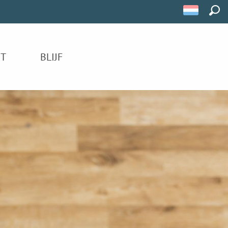
ZOE
IT
BLIJF