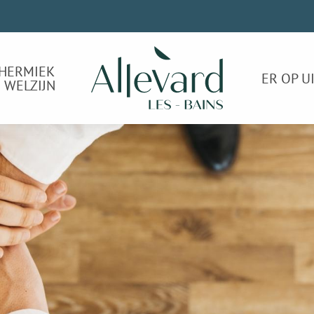
HERMIEK
ER OP U
 WELZIJN