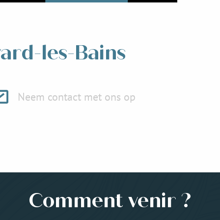
Lees meer over
vard-les-Bains
Neem contact met ons op
Comment venir ?