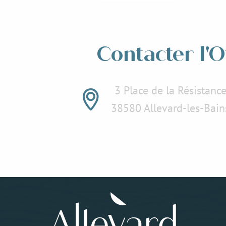
Lees meer over
Lees
Contacter l'O
3 Place de la Résistanc
38580 Allevard-les-Bain