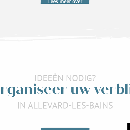
Lees meer over
IDEEËN NODIG?
rganiseer uw verbli
IN ALLEVARD-LES-BAINS
Restaurants
mmodatie