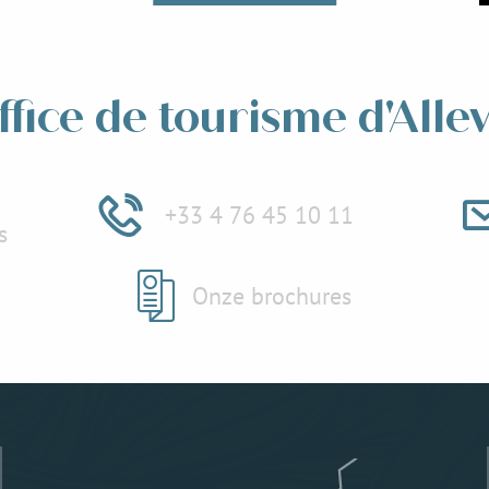
Lees meer over
 meer over
ffice de tourisme d'Alle
e
+33 4 76 45 10 11
s
Onze brochures