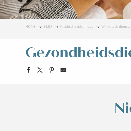
HOME
BLIJF
Praktische informatie
Winkels & dienst
Gezondheidsdi
Apotheek van Bréda in Allevard
Apotheek Pays d'Allevard
Pharmacie des Thermes in Allevard
Ni
Allevard Ambulances
Groupement médical
Clinique vétérinaire Pierre du Terrail
Buisson Chavot Maryse, Infirmière