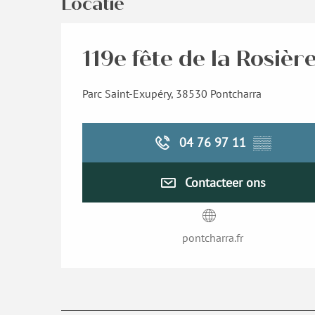
Locatie
119e fête de la Rosièr
Parc Saint-Exupéry, 38530 Pontcharra
04 76 97 11
▒▒
Contacteer ons
pontcharra.fr