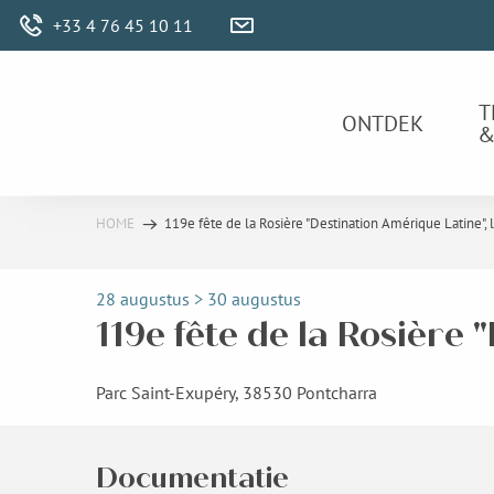
Aller
+33 4 76 45 10 11
au
contenu
principal
T
ONTDEK
&
HOME
119e fête de la Rosière "Destination Amérique Latine", l
28 augustus > 30 augustus
119e fête de la Rosière 
Parc Saint-Exupéry, 38530 Pontcharra
Documentatie