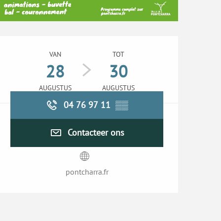
Openingstijden en con
VAN
TOT
28
30
AUGUSTUS
AUGUSTUS
04 76 97 11
▒▒
Contacteer ons
pontcharra.fr