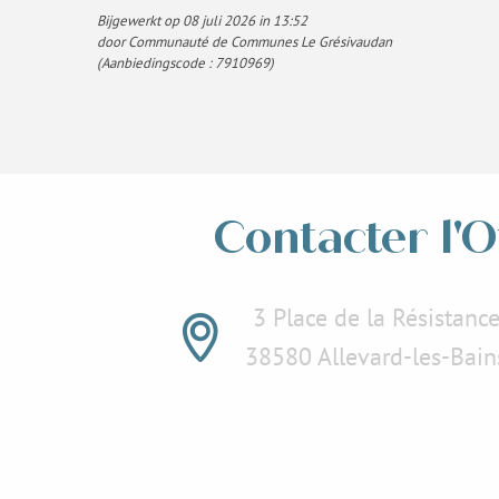
Bijgewerkt op 08 juli 2026 in 13:52
door Communauté de Communes Le Grésivaudan
(Aanbiedingscode :
7910969
)
Contacter l'O
3 Place de la Résistanc
38580 Allevard-les-Bain