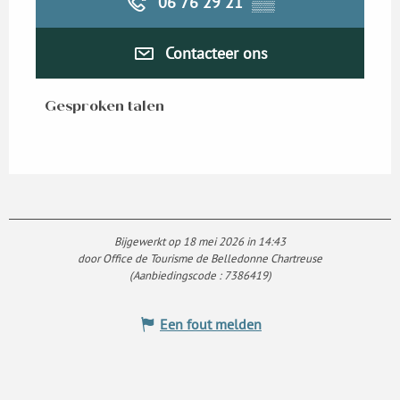
06 76 29 21
▒▒
Contacteer ons
Gesproken talen
Gesproken talen
Bijgewerkt op 18 mei 2026 in 14:43
door Office de Tourisme de Belledonne Chartreuse
(Aanbiedingscode :
7386419
)
Een fout melden