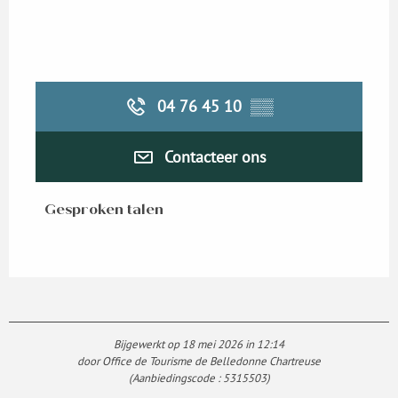
04 76 45 10
▒▒
Contacteer ons
Gesproken talen
Gesproken talen
Bijgewerkt op 18 mei 2026 in 12:14
door Office de Tourisme de Belledonne Chartreuse
(Aanbiedingscode :
5315503
)