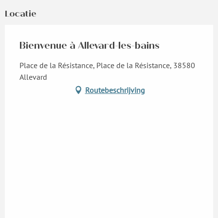
Locatie
Maandag 8 juni 2026
Bienvenue à Allevard-les-bains
Maandag 22 juni 2026
Place de la Résistance, Place de la Résistance, 38580
Maandag 21 september 2026
Allevard
Routebeschrijving
Maandag 12 oktober 2026