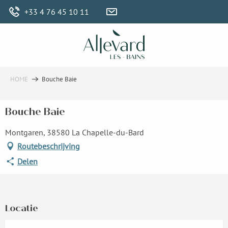
Aller
+33 4 76 45 10 11
au
contenu
principal
HOME
Bouche Baie
Bouche Baie
Montgaren, 38580 La Chapelle-du-Bard
Routebeschrijving
Delen
Locatie