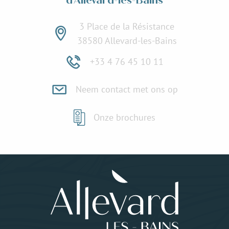
d'Allevard-les-Bains
3 Place de la Résistance
38580 Allevard-les-Bains
+33 4 76 45 10 11
Neem contact met ons op
Onze brochures