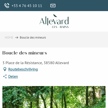
Aller
+33 4 76 45 10 11
au
contenu
principal
HOME
Boucle des mineurs
Boucle des mineurs
3 Place de la Résistance, 38580 Allevard
Routebeschrijving
Delen