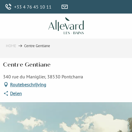
Aller
+33 4 76 45 10 11
au
contenu
principal
HOME
Centre Gentiane
Centre Gentiane
340 rue du Maniglier, 38530 Pontcharra
Routebeschrijving
Delen