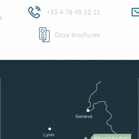
e
+33 4 76 45 10 11
s
Onze brochures