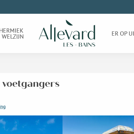
HERMIEK
ER OP U
 WELZIJN
or voetgangers
ing