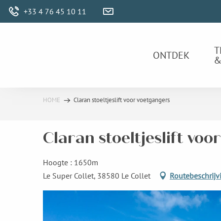
Aller
+33 4 76 45 10 11
au
contenu
principal
T
ONTDEK
&
HOME
Claran stoeltjeslift voor voetgangers
Claran stoeltjeslift vo
Hoogte : 1650m
Le Super Collet, 38580 Le Collet
Routebeschrijv