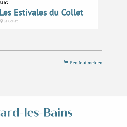
AUG
Les Estivales du Collet
Le Collet
Een fout melden
vard-les-Bains