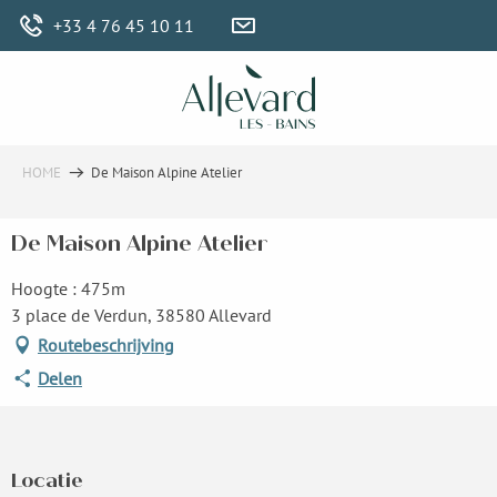
Aller
+33 4 76 45 10 11
au
contenu
principal
HOME
De Maison Alpine Atelier
De Maison Alpine Atelier
Hoogte : 475m
3 place de Verdun, 38580 Allevard
Routebeschrijving
Delen
Locatie