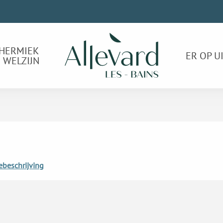
HERMIEK
ER OP U
 WELZIJN
ebeschrijving