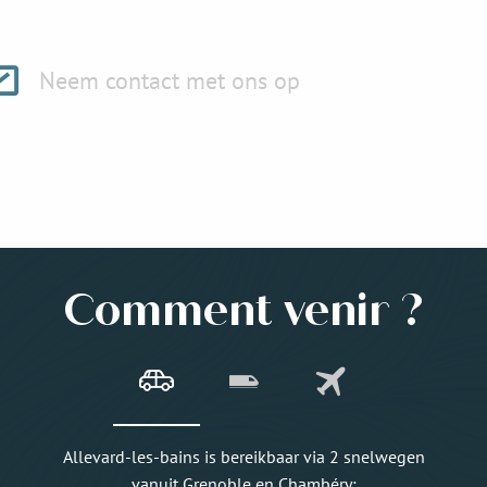
Neem contact met ons op
Comment venir ?
Allevard-les-bains is bereikbaar via 2 snelwegen
vanuit Grenoble en Chambéry: