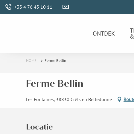
Aller
+33 4 76 45 10 11
au
contenu
principal
T
ONTDEK
&
HOME
Ferme Bellin
Ferme Bellin
Les Fontaines, 38830 Crêts en Belledonne
Rout
Locatie