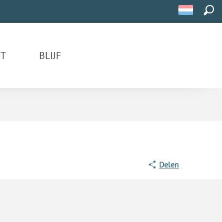
ZOE
IT
BLIJF
Delen