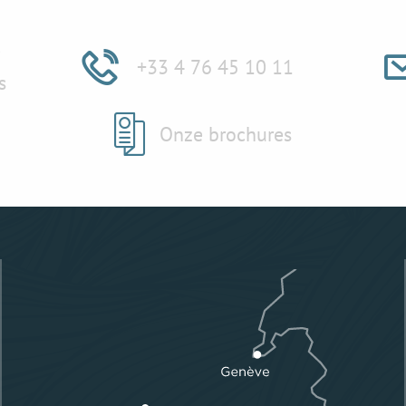
e
+33 4 76 45 10 11
s
Onze brochures