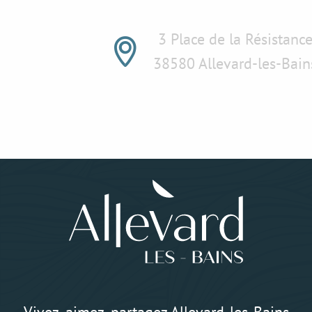
3 Place de la Résistanc
38580 Allevard-les-Bain