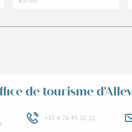
Le Collet
ffice de tourisme d'Alle
e
+33 4 76 45 10 11
s