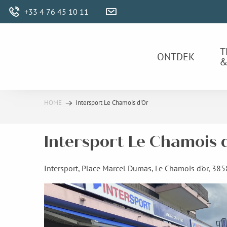
Aller
+33 4 76 45 10 11
au
contenu
principal
T
ONTDEK
&
HOME
Intersport Le Chamois d'Or
Intersport Le Chamois 
Intersport, Place Marcel Dumas, Le Chamois d'or, 385