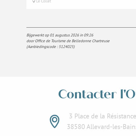
Le Collet
Bijgewerkt op 01 augustus 2026 in 09:26
door Office de Tourisme de Belledonne Chartreuse
(Aanbiedingscode :
5124025
)
Contacter l'O
3 Place de la Résistanc
38580 Allevard-les-Bain