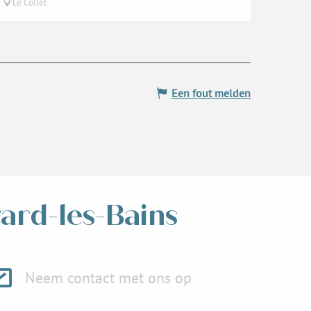
Le Collet
Een fout melden
vard-les-Bains
Neem contact met ons op