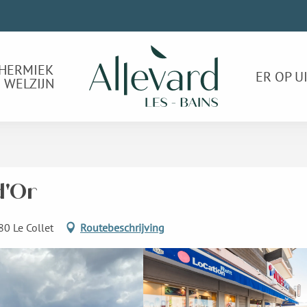
HERMIEK
ER OP U
 WELZIJN
d'Or
80 Le Collet
Routebeschrijving