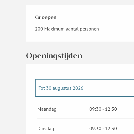
Groepen
Groepen
200 Maximum aantal personen
Openingstijden
Tot
30 augustus 2026
Vanaf
1 juni 2026
tot
3 juli 2026
Maandag
09:30 - 12:30
Dinsdag
09:30 - 12:30