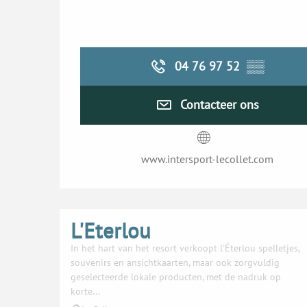
04 76 97 52
▒▒
Contacteer ons
www.intersport-lecollet.com
L'Eterlou
In het hart van het resort verkoopt l'Éterlou spelletjes,
souvenirs en ansichtkaarten, maar ook zorgvuldig
geselecteerde lokale producten, met de nadruk op
korte...