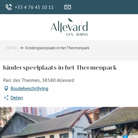
Aller
+33 4 76 45 10 11
au
contenu
principal
HOME
Kinderspeelplaats in het Thermenpark
Kinderspeelplaats in het Thermenpark
Parc des Thermes, 38580 Allevard
Routebeschrijving
Delen