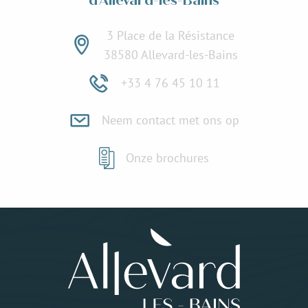
d'Allevard-les-Bains
3 Place de la Résistance
38580 Allevard-les-Bains
+33 4 76 45 10 11
Neem contact met ons op
Onze brochures