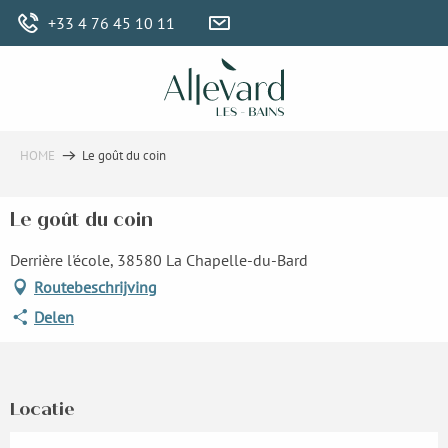
Aller
+33 4 76 45 10 11
au
contenu
principal
HOME
Le goût du coin
Le goût du coin
Derrière l'école, 38580 La Chapelle-du-Bard
Routebeschrijving
Delen
Locatie