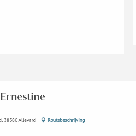
 Ernestine
d, 38580 Allevard
Routebeschrijving