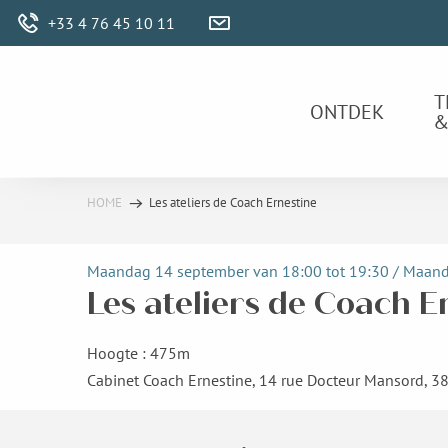
Aller
+33 4 76 45 10 11
au
contenu
principal
T
ONTDEK
&
HOME
Les ateliers de Coach Ernestine
Maandag 14 september van 18:00 tot 19:30 / Maandag
Les ateliers de Coach E
Hoogte : 475m
Cabinet Coach Ernestine, 14 rue Docteur Mansord, 3