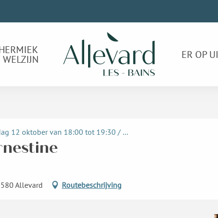
HERMIEK
ER OP U
 WELZIJN
 12 oktober van 18:00 tot 19:30 / ...
rnestine
8580 Allevard
Routebeschrijving