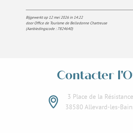
Bijgewerkt op 12 mei 2026 in 14:22
door Office de Tourisme de Belledonne Chartreuse
(Aanbiedingscode :
7824640
)
Contacter l'O
3 Place de la Résistanc
38580 Allevard-les-Bain