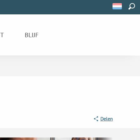
ZOE
IT
BLIJF
Delen