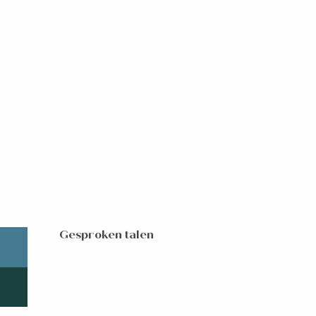
Gesproken talen
Gesproken talen