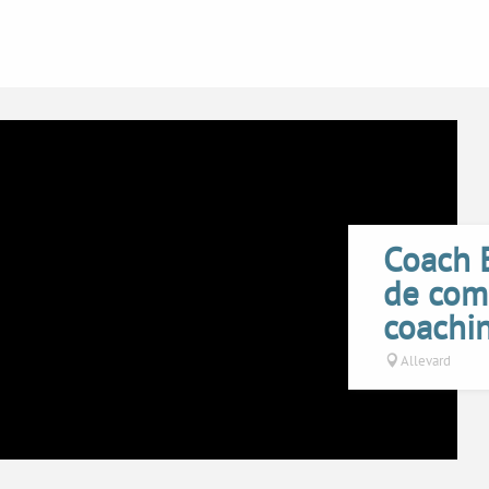
Coach E
de com
coachi
Allevard