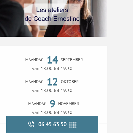
Openingstijden en con
14
MAANDAG
SEPTEMBER
van 18:00 tot 19:30
12
MAANDAG
OKTOBER
van 18:00 tot 19:30
9
MAANDAG
NOVEMBER
van 18:00 tot 19:30
06 45 63 50
▒▒