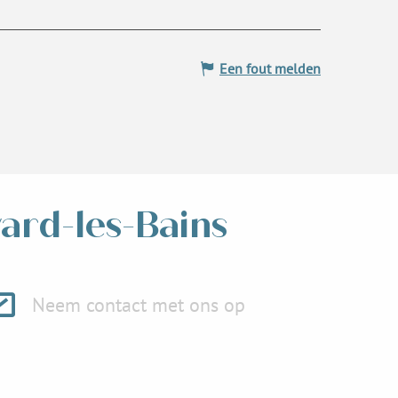
Een fout melden
vard-les-Bains
Neem contact met ons op