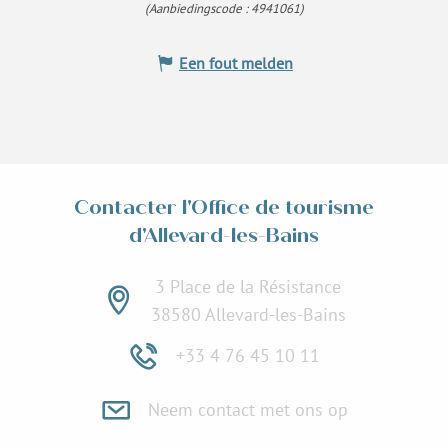
(Aanbiedingscode :
4941061
)
Een fout melden
Contacter l'Office de tourisme
d'Allevard-les-Bains
3 Place de la Résistance
38580 Allevard-les-Bains
+33 4 76 45 10 11
Neem contact met ons op