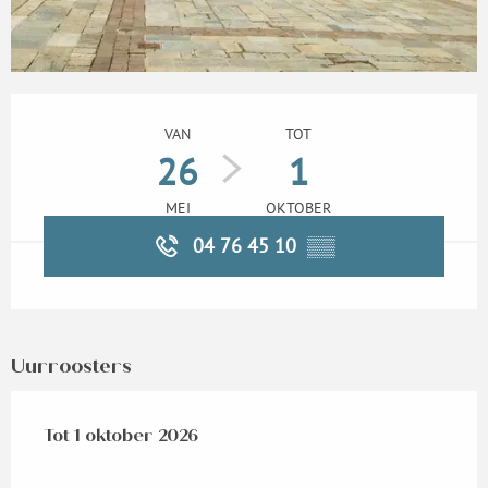
Openingstijden en contactgegevens
VAN
TOT
26
1
MEI
OKTOBER
04 76 45 10
▒▒
Uurroosters
Vanaf
Tot
1 oktober 2026
26 mei 2026
tot
1 oktober 2026