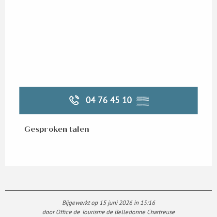
04 76 45 10
▒▒
Gesproken talen
Gesproken talen
Bijgewerkt op 15 juni 2026 in 15:16
door Office de Tourisme de Belledonne Chartreuse