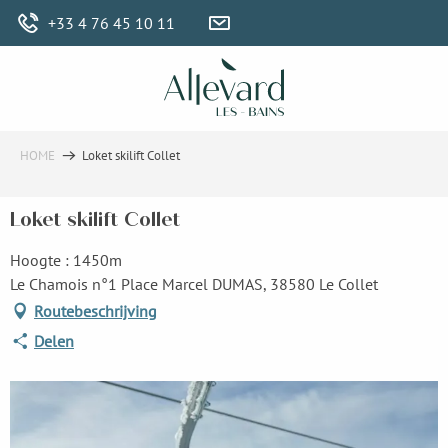
Aller
+33 4 76 45 10 11
au
contenu
principal
HOME
Loket skilift Collet
Loket skilift Collet
Hoogte : 1450m
Le Chamois n°1 Place Marcel DUMAS, 38580 Le Collet
Routebeschrijving
Delen