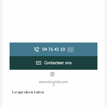
04 76 45 10
▒▒
Contacteer ons
www.lecollet.com
Gesproken talen
Gesproken talen