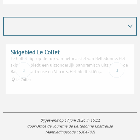
Skigebied Le Collet
Le Collet ligt op de top van het massief van Belledonne. Het
skistation biedt een uitzonderlijk panoramisch uitzicht op de
Bauges, Chartreuse en Vercors. Het biedt skiën,...
Le Collet
Bijgewerkt op 17 juni 2026 in 15:11
door Office de Tourisme de Belledonne Chartreuse
(Aanbiedingscode :
6304792
)