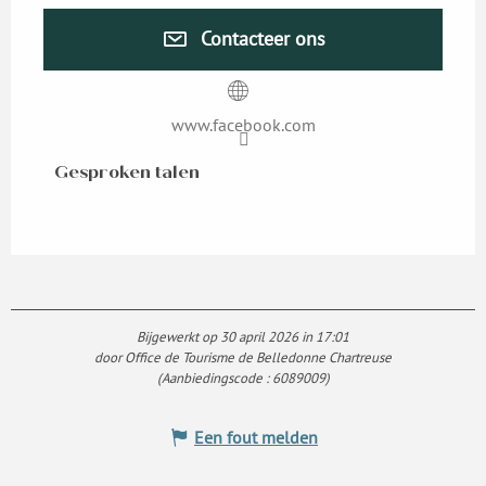
Contacteer ons
www.facebook.com
Gesproken talen
Gesproken talen
Bijgewerkt op 30 april 2026 in 17:01
door Office de Tourisme de Belledonne Chartreuse
(Aanbiedingscode :
6089009
)
Een fout melden