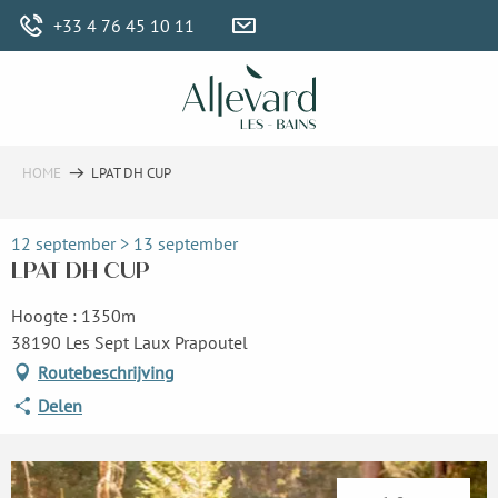
Aller
+33 4 76 45 10 11
au
contenu
principal
HOME
LPAT DH CUP
12 september > 13 september
LPAT DH CUP
Hoogte : 1350m
38190 Les Sept Laux Prapoutel
Routebeschrijving
Delen