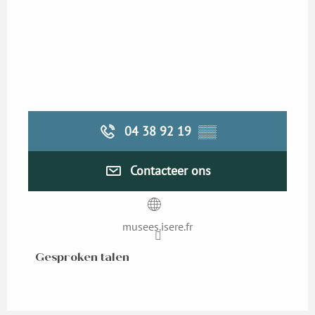
04 38 92 19
▒▒
Contacteer ons
musees.isere.fr
Gesproken talen
Gesproken talen