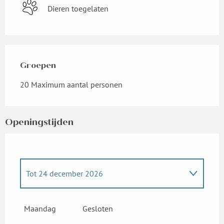
Dieren toegelaten
Groepen
Groepen
20 Maximum aantal personen
Openingstijden
Tot
24 december 2026
Vanaf
26 december 2026
tot
31 december
2026
Maandag
Gesloten