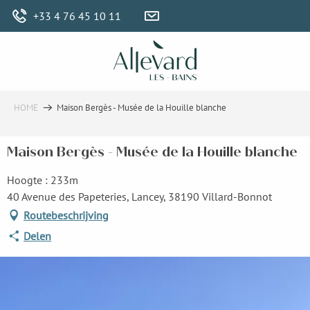
Aller
+33 4 76 45 10 11
au
contenu
principal
HOME
Maison Bergès - Musée de la Houille blanche
Maison Bergès - Musée de la Houille blanche
Hoogte : 233m
40 Avenue des Papeteries, Lancey, 38190 Villard-Bonnot
Routebeschrijving
Delen