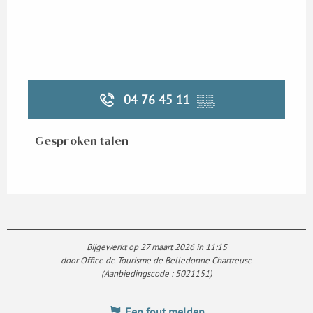
04 76 45 11
▒▒
Gesproken talen
Gesproken talen
Bijgewerkt op 27 maart 2026 in 11:15
door Office de Tourisme de Belledonne Chartreuse
(Aanbiedingscode :
5021151
)
Een fout melden