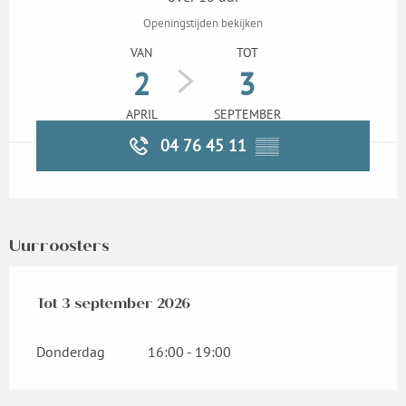
Openingstijden bekijken
VAN
TOT
2
3
APRIL
SEPTEMBER
04 76 45 11
▒▒
Uurroosters
Vanaf
Tot
3 september 2026
2 april 2026
tot
3 september 2026
Donderdag
16:00 - 19:00