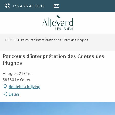
Aller
+33 4 76 45 10 11
au
contenu
principal
HOME
Parcours d'interprétation des Crêtes des Plagnes
Parcours d'interprétation des Crêtes des
Plagnes
Hoogte : 2135m
38580 Le Collet
Routebeschrijving
Delen