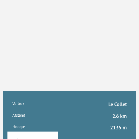
Praktische informatie
Vertrek
Le Collet
Afstand
2.6 km
Hoogte
2135 m
Documentatie