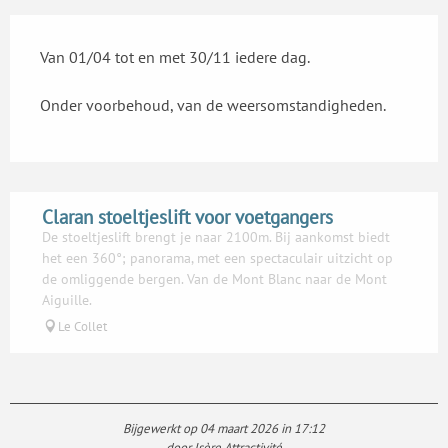
Van 01/04 tot en met 30/11 iedere dag.
Onder voorbehoud, van de weersomstandigheden.
Claran stoeltjeslift voor voetgangers
De stoeltjeslift brengt je naar 2100m. Bij aankomst biedt
het een 360°; panorama, met een spectaculair uitzicht op
de omliggende bergen. Van de Mont Blanc naar de Mont
Aiguille.
Le Collet
Bijgewerkt op 04 maart 2026 in 17:12
door Isère Attractivité