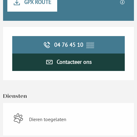
GPX ROUTE
Met GP
Openingstijden en contactgegevens
04 76 45 10
▒▒
Contacteer ons
Diensten
Dieren toegelaten