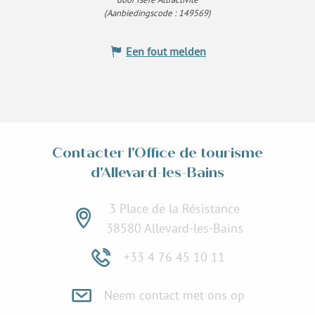
(Aanbiedingscode :
149569
)
Een fout melden
Contacter l'Office de tourisme
d'Allevard-les-Bains
3 Place de la Résistance
38580 Allevard-les-Bains
+33 4 76 45 10 11
Neem contact met ons op