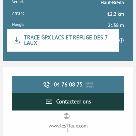
Praktische informatie
Vertrek
Haut-Bréda
Afstand
12.2 km
Hoogte
2138 m
Documentatie
TRACE GPX LACS ET REFUGE DES 7
LAUX
Met GP
Openingstijden en contactgegevens
04 76 08 75
▒▒
Contacteer ons
www.les7laux.com