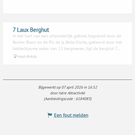
7 Laux Berghut
In het hart van een uitzonderlijk gebied, begrensd door de
Rocher Blanc en de Pic de la Belle Etoile, gekleurd door het
helderblauwe water van 12 bergmeren, ligt de berghut 7...
Haut-Bréda
Bijgewerkt op 07 april 2026 in 16:52
door Isère Attractivité
(Aanbiedingscode :
6184083
)
Een fout melden