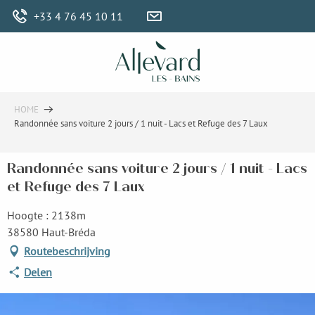
Aller
+33 4 76 45 10 11
au
contenu
principal
HOME
Randonnée sans voiture 2 jours / 1 nuit - Lacs et Refuge des 7 Laux
Randonnée sans voiture 2 jours / 1 nuit - Lacs
et Refuge des 7 Laux
Hoogte : 2138m
38580 Haut-Bréda
Routebeschrijving
Delen