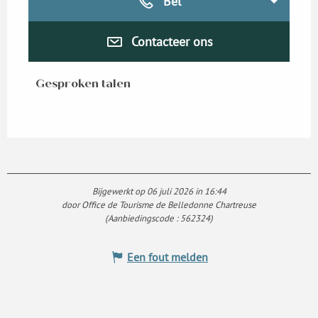
Bel
Contacteer ons
Gesproken talen
Gesproken talen
Bijgewerkt op 06 juli 2026 in 16:44
door Office de Tourisme de Belledonne Chartreuse
(Aanbiedingscode :
562324
)
Een fout melden