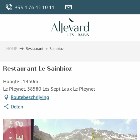
Aller
+33 4 76 45 10 11
au
contenu
principal
HOME
Restaurant Le Sainbioz
Restaurant Le Sainbioz
Hoogte : 1450m
Le Pleynet, 38580 Les Sept Laux Le Pleynet
Routebeschrijving
Delen