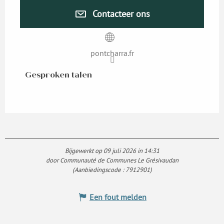
Contacteer ons
pontcharra.fr
Gesproken talen
Gesproken talen
Bijgewerkt op 09 juli 2026 in 14:31
door Communauté de Communes Le Grésivaudan
(Aanbiedingscode :
7912901
)
Een fout melden