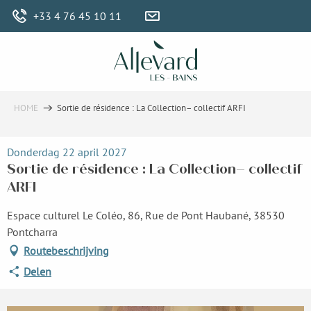
Aller
+33 4 76 45 10 11
au
contenu
principal
HOME
Sortie de résidence : La Collection– collectif ARFI
Donderdag 22 april 2027
Sortie de résidence : La Collection– collectif
ARFI
Espace culturel Le Coléo, 86, Rue de Pont Haubané, 38530
Pontcharra
Routebeschrijving
Delen