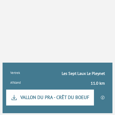
Praktische informatie
Vertrek
Les Sept Laux Le Pleynet
Afstand
11.0 km
Documentatie
VALLON DU PRA - CRÊT DU BOEUF
Met GP