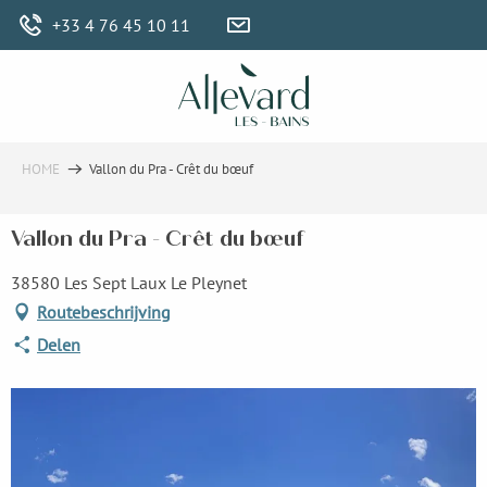
Aller
+33 4 76 45 10 11
au
contenu
principal
HOME
Vallon du Pra - Crêt du bœuf
Vallon du Pra - Crêt du bœuf
38580 Les Sept Laux Le Pleynet
Routebeschrijving
Delen