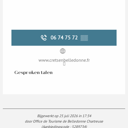
06 74 75 72
▒▒
www.cretsenbelledonne.fr
Gesproken talen
Gesproken talen
Bijgewerkt op 25 juli 2026 in 17:34
door Office de Tourisme de Belledonne Chartreuse
(Aanbiedingscode :
5289734
)