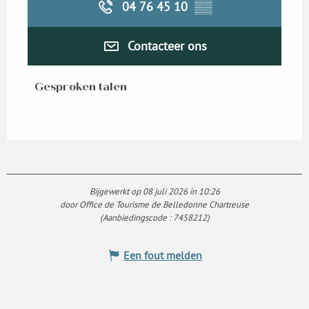
04 76 45 10
▒▒
Contacteer ons
Gesproken talen
Gesproken talen
Bijgewerkt op 08 juli 2026 in 10:26
door Office de Tourisme de Belledonne Chartreuse
(Aanbiedingscode :
7458212
)
Een fout melden