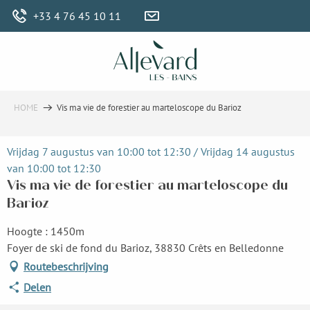
Aller
+33 4 76 45 10 11
au
contenu
principal
HOME
Vis ma vie de forestier au marteloscope du Barioz
Vrijdag 7 augustus van 10:00 tot 12:30 / Vrijdag 14 augustus
van 10:00 tot 12:30
Vis ma vie de forestier au marteloscope du
Barioz
Hoogte : 1450m
Foyer de ski de fond du Barioz, 38830 Crêts en Belledonne
Routebeschrijving
Delen