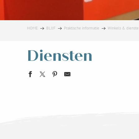
HOME
BLIJF
Praktische informatie
Winkels & dienst
Diensten
Kaartjesautomaten
La Poste
Mairie de Crêts en Belledonne
Mairie d'Allevard
Communauté de Communes du Pays du Grésivaudan
Mairie de St-Maximin
Engelse school The Victory English Institute