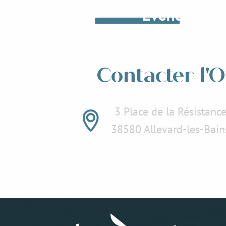
Evenementen
Lees meer over
Lees
Contacter l'O
3 Place de la Résistanc
38580 Allevard-les-Bain