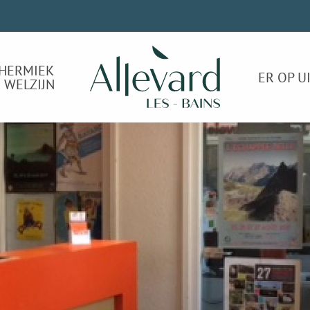
HERMIEK
ER OP U
 WELZIJN