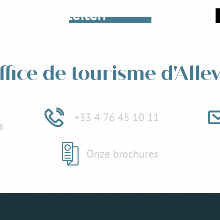
 en activiteiten
Lees meer over
 meer over
ffice de tourisme d'Alle
e
+33 4 76 45 10 11
s
Onze brochures