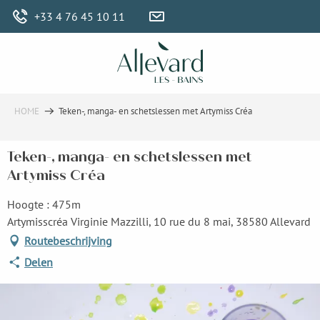
Aller
+33 4 76 45 10 11
au
contenu
principal
HOME
Teken-, manga- en schetslessen met Artymiss Créa
Teken-, manga- en schetslessen met
Artymiss Créa
Hoogte : 475m
Artymisscréa Virginie Mazzilli, 10 rue du 8 mai, 38580 Allevard
Routebeschrijving
Delen