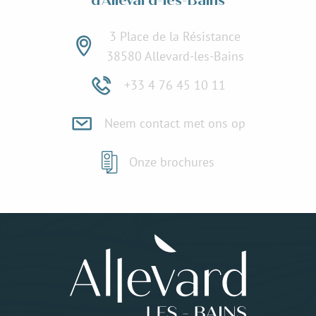
d'Allevard-les-Bains
3 Place de la Résistance
38580 Allevard-les-Bains
+33 4 76 45 10 11
Neem contact met ons op
Onze brochures