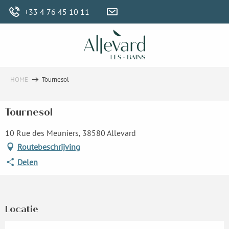
Aller
+33 4 76 45 10 11
au
contenu
principal
HOME
Tournesol
Tournesol
10 Rue des Meuniers, 38580 Allevard
Routebeschrijving
Delen
Locatie