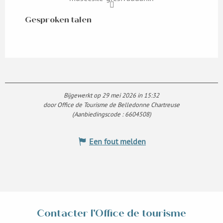
Gesproken talen
Gesproken talen
Bijgewerkt op 29 mei 2026 in 15:32
door Office de Tourisme de Belledonne Chartreuse
(Aanbiedingscode :
6604508
)
Een fout melden
Contacter l'Office de tourisme