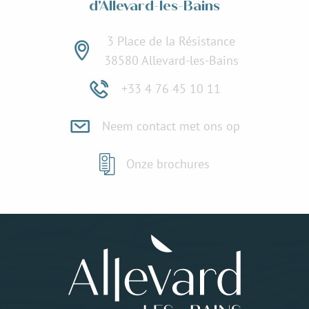
d'Allevard-les-Bains
3 Place de la Résistance
38580 Allevard-les-Bains
+33 4 76 45 10 11
Neem contact met ons op
Onze brochures