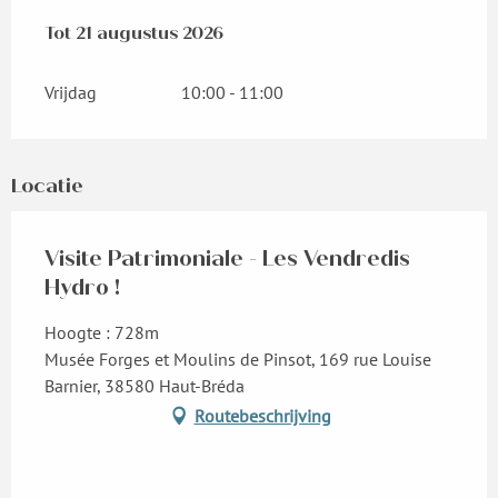
Vanaf
Tot
21 augustus 2026
17 juli 2026
tot
21 augustus 2026
Vrijdag
10:00 - 11:00
Locatie
Visite Patrimoniale - Les Vendredis
Hydro !
Hoogte : 728m
Musée Forges et Moulins de Pinsot, 169 rue Louise
Barnier, 38580 Haut-Bréda
Routebeschrijving