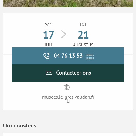
Openingstijden en contactgegevens
VAN
TOT
17
21
JULI
AUGUSTUS
04 76 13 53
▒▒
Contacteer ons
musees.le-gresivaudan.fr
Uurroosters