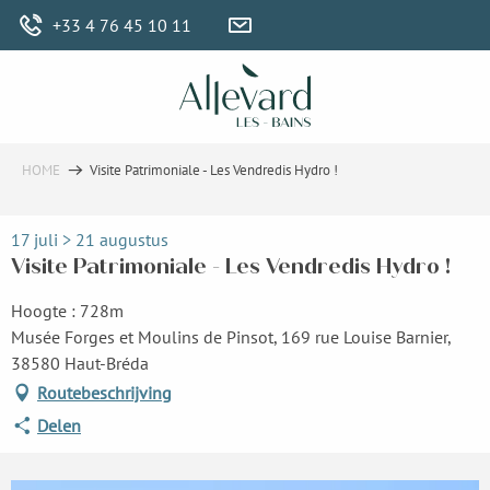
Aller
+33 4 76 45 10 11
au
contenu
principal
HOME
Visite Patrimoniale - Les Vendredis Hydro !
17 juli > 21 augustus
Visite Patrimoniale - Les Vendredis Hydro !
Hoogte : 728m
Musée Forges et Moulins de Pinsot, 169 rue Louise Barnier,
38580 Haut-Bréda
Routebeschrijving
Delen