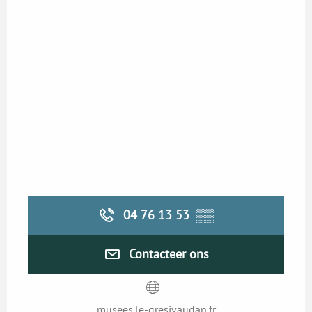
04 76 13 53
▒▒
Contacteer ons
musees.le-gresivaudan.fr