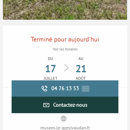
Ouverture et coordonnées
Terminé pour aujourd'hui
Voir les horaires
DU
AU
17
21
JUILLET
AOÛT
04 76 13 53
▒▒
Contactez-nous
musees.le-gresivaudan.fr