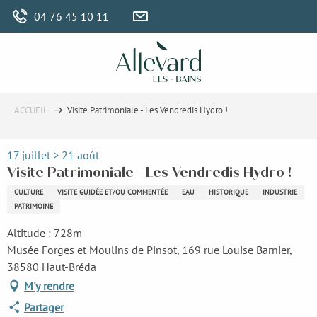
Aller
04 76 45 10 11
au
contenu
principal
ACCUEIL
Visite Patrimoniale - Les Vendredis Hydro !
17 juillet > 21 août
Visite Patrimoniale - Les Vendredis Hydro !
CULTURE
VISITE GUIDÉE ET/OU COMMENTÉE
EAU
HISTORIQUE
INDUSTRIE
PATRIMOINE
Altitude : 728m
Musée Forges et Moulins de Pinsot, 169 rue Louise Barnier,
38580 Haut-Bréda
M'y rendre
Partager