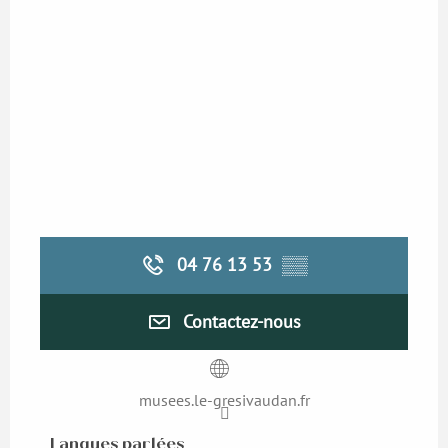
04 76 13 53
▒▒
Contactez-nous
musees.le-gresivaudan.fr
Langues parlées
Langues parlées