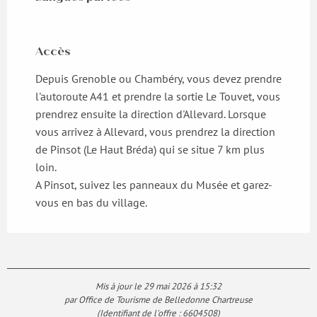
Accès
Accès
Depuis Grenoble ou Chambéry, vous devez prendre
l'autoroute A41 et prendre la sortie Le Touvet, vous
prendrez ensuite la direction d'Allevard. Lorsque
vous arrivez à Allevard, vous prendrez la direction
de Pinsot (Le Haut Bréda) qui se situe 7 km plus
loin.
A Pinsot, suivez les panneaux du Musée et garez-
vous en bas du village.
Mis à jour le 29 mai 2026 à 15:32
par Office de Tourisme de Belledonne Chartreuse
(Identifiant de l'offre :
6604508
)