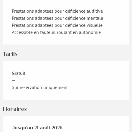
Prestations adaptées pour déficience auditive
Prestations adaptées pour déficience mentale
Prestations adaptées pour déficience visuelle
Accessible en fauteuil roulant en autonomie
Tarifs
Gratuit
—
Sur réservation uniquement
Horaires
Du
Jusqu'au
17 juillet 2026
21 août 2026
au
21 août 2026