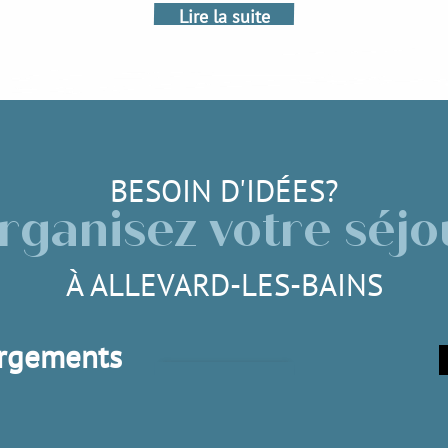
Lire la suite
BESOIN D'IDÉES?
rganisez votre séjo
À ALLEVARD-LES-BAINS
Les conférences
rgements
Lire la suite
e la suite