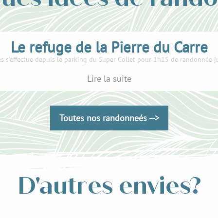
Le refuge de la Pierre du Carre
ès s’effectue depuis le parking du Super Collet pour 1h15 de randonnée ju
Lire la suite
Toutes nos randonneés -->
D'autres envies?
Prendre sa santé en main