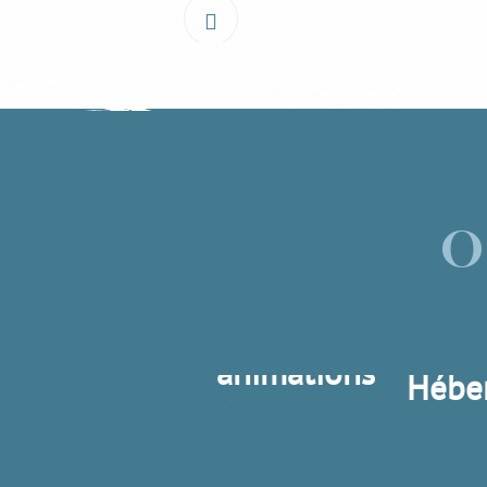
O
Evenements et
animations
Hébe
Lire la suite
Lir