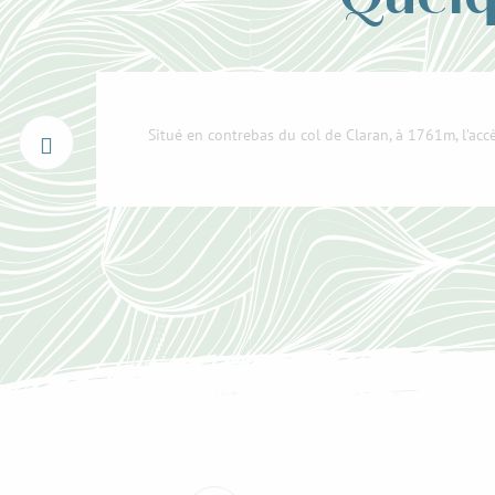
Situé en contrebas du col de Claran, à 1761m, l’acc