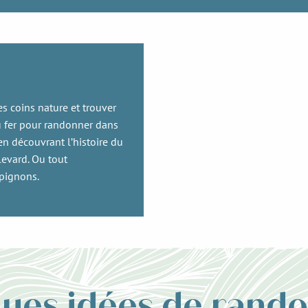
es coins nature et trouver
du fer pour randonner dans
n découvrant l’histoire du
llevard. Ou tout
mpignons.
ues idées de rand