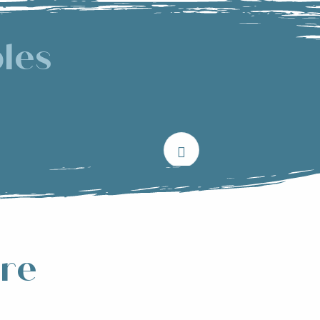
les
nsot
vre
Allevard en
s produits locaux
chappée