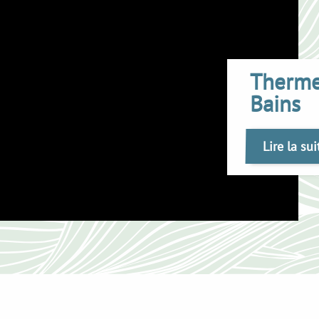
Thermes
Bains
Lire la sui