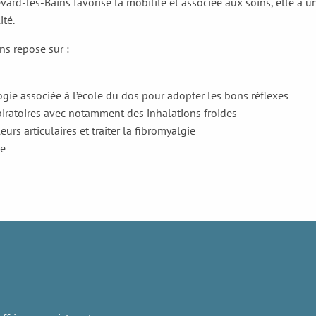
levard-les-Bains favorise la mobilité et associée aux soins, elle a 
ité.
ns repose sur :
ie associée à l’école du dos pour adopter les bons réflexes
spiratoires avec notamment des inhalations froides
urs articulaires et traiter la fibromyalgie
ée