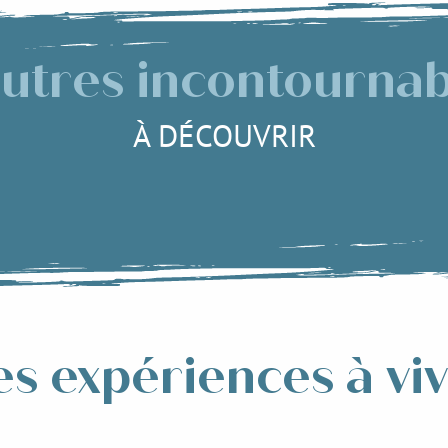
autres incontournab
À DÉCOUVRIR
musée des Forges et Moulins de Pi
Lire la suite
s expériences à vi
r des
Manger de
L’É
les