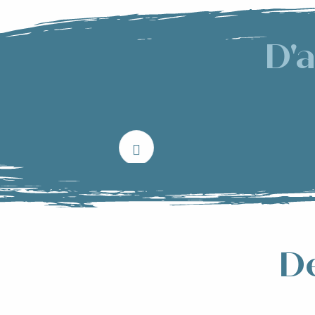
D'
Le 
De
Faire son
Aller voi
shopping sous
spectac