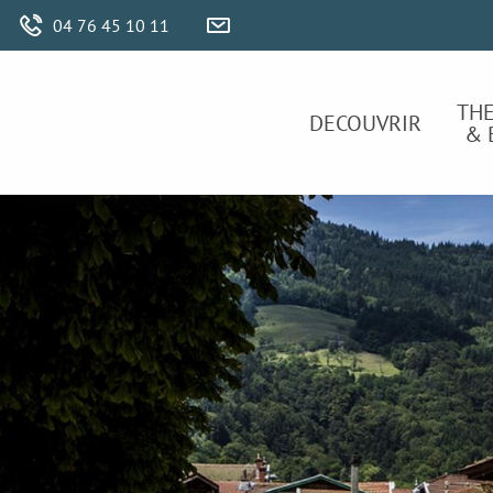
Aller
04 76 45 10 11
au
contenu
principal
TH
DECOUVRIR
& 