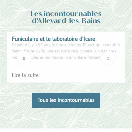
Les incontournables
d'Allevard-les-Bains
Funiculaire et le laboratoire d’Icare
Datant d’il y a 95 ans, le funiculaire du Touvet qui conduit à
A
Saint-Hilaire du Touvet est considéré comme l’un des plus
t
vieux funiculaires montés sur crémaillère. Partant de...
p
e
Lire la suite
L
Tous les incontournables