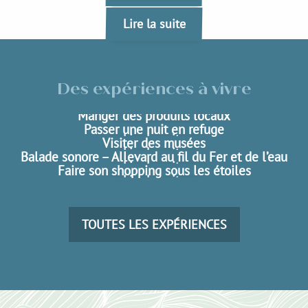
Lire la suite
Des expériences à vivre
Se lancer sur des parcours d’orientation
Manger des produits locaux
Passer une nuit en refuge
Lire la suite
Visiter des musées
Lire la suite
Balade sonore – Allevard au fil du Fer et de l’eau
Lire la suite
Faire son shopping sous les étoiles
Lire la suite
Lire la suite
Lire la suite
TOUTES LES EXPÉRIENCES