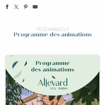
Les samedis Pool Party à l'hôtel Le Madame
La nuit des étoiles 2026
TÉLÉCHARGEZ LE
Conférence : Uriage-les-Bains : du marais à la station thermale 
Programme des animations
Concert au snack bar l'Ecureuil
Bal de l'été
Visite flash exposition photo : l'avant de l'après
Les ateliers de l'Epinette
"Belledonne, une histoire de Ski"
Cours de dessins, mangas et croquis avec Artymiss Créa
Exposition temporaire - Electrique ! Les Forges d'Allevard à l'a
Exposition temporaire - L'avant de l'après
Alpage en musique