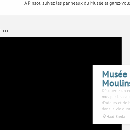
A Pinsot, suivez les panneaux du Musée et garez-vous
...
Musée 
Moulin
Découvrez un en
mus par les eau
d’odeurs et de 
dans la vie quot
Haut-Bréda