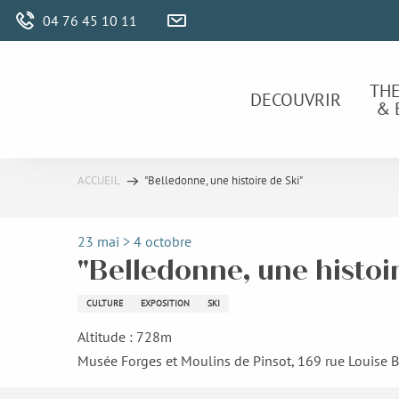
Aller
04 76 45 10 11
au
contenu
principal
TH
DECOUVRIR
& 
ACCUEIL
"Belledonne, une histoire de Ski"
23 mai > 4 octobre
"Belledonne, une histoi
CULTURE
EXPOSITION
SKI
Altitude : 728m
Musée Forges et Moulins de Pinsot, 169 rue Louise 