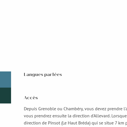
Langues parlées
Langues parlées
Accès
Accès
Depuis Grenoble ou Chambéry, vous devez prendre l'au
vous prendrez ensuite la direction d'Allevard. Lorsque
direction de Pinsot (Le Haut Bréda) qui se situe 7 km p