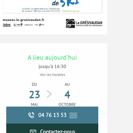
Ouverture et coordonn
A lieu aujourd'hui
jusqu'à 16:30
Voir les horaires
DU
AU
23
4
MAI
OCTOBRE
04 76 13 53
▒▒
Contactez-nous