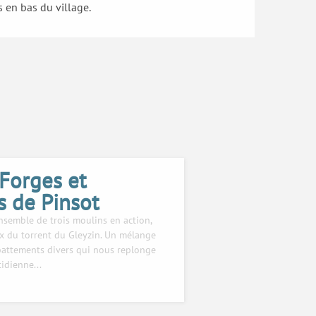
 en bas du village.
Forges et
s de Pinsot
semble de trois moulins en action,
x du torrent du Gleyzin. Un mélange
battements divers qui nous replonge
idienne...