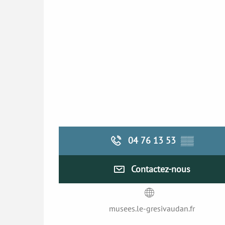
04 76 13 53
▒▒
Contactez-nous
musees.le-gresivaudan.fr