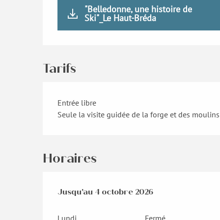
"Belledonne, une histoire de
Ski"_Le Haut-Bréda
Tarifs
Entrée libre
Seule la visite guidée de la forge et des moulins 
Horaires
Du
Jusqu'au
23 mai 2026
4 octobre 2026
au
4 octobre 2026
Lundi
Fermé