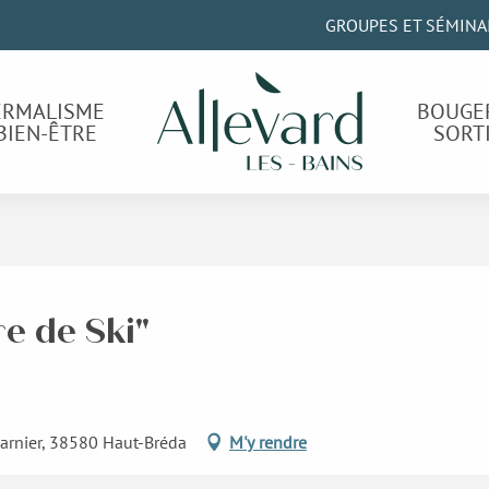
GROUPES ET SÉMINA
ERMALISME
BOUGE
BIEN-ÊTRE
SORT
re de Ski"
Barnier, 38580 Haut-Bréda
M'y rendre