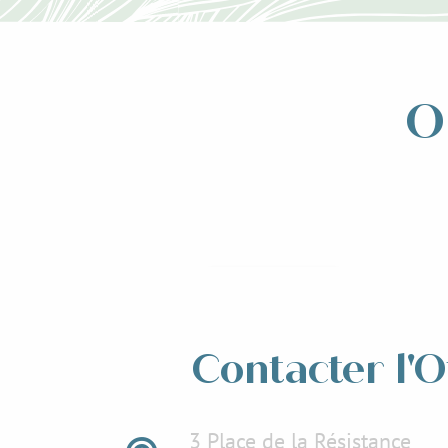
O
Evenements et
animations
Place a
Lire la suite
Lir
Contacter l'O
3 Place de la Résistance