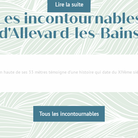
Lire la suite
Les incontournable
d'Allevard-les-Bain
n haute de ses 33 mètres témoigne d’une histoire qui date du XIVème siècl
Tous les incontournables