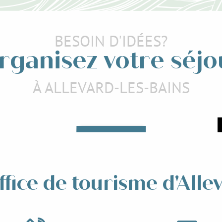
BESOIN D'IDÉES?
rganisez votre séjo
À ALLEVARD-LES-BAINS
Restaurants
ux concerts
Lire la suite
e la suite
ffice de tourisme d'Alle