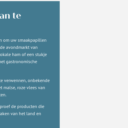
an te
en om uw smaakpapillen
p de avondmarkt van
lokale ham of een stukje
 met gastronomische
 te verwennen, onbekende
t malse, roze vlees van
en.
 proef de producten die
aken van het land en