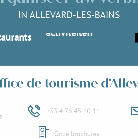
IN ALLEVARD-LES-BAINS
Evenementen en
activiteiten
taurants
Lees meer over
 meer over
ffice de tourisme d'Alle
e
+33 4 76 45 10 11
s
Onze brochures