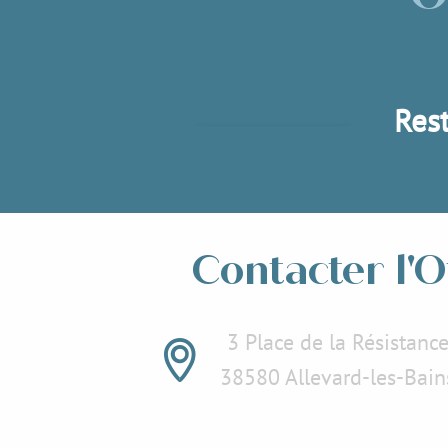
Accommodatie
Res
Lees meer over
Lees
Contacter l'O
3 Place de la Résistanc
38580 Allevard-les-Bain