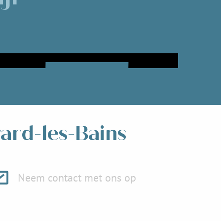
Naar Allevard-les-Bains
Lees meer over
vard-les-Bains
Neem contact met ons op