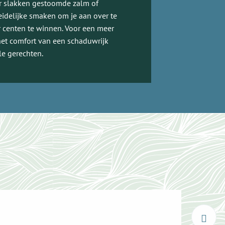
r slakken gestoomde zalm of
idelijke smaken om je aan over te
r centen te winnen. Voor een meer
het comfort van een schaduwrijk
le gerechten.
Hote