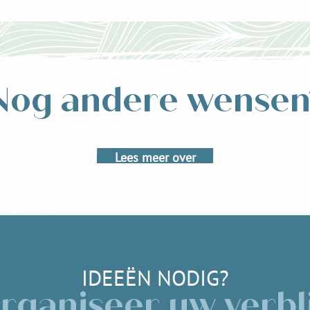
Nog andere wensen
Ontdek het lokale erfgoed
Lees meer over
IDEEËN NODIG?
rganiseer uw verbli