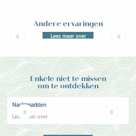
L’Échappée Belle
De Échappée Belle, een bijzonder technische ultratrail door het
Belledonnegebergte, vindt dit jaar plaats op 23, 24 en 25 augustus.
Dit veeleisende evenement werd...
Andere ervaringen
Lees meer over
Enkele niet te missen
om te ontdekken
Nachtmarkten
Lees meer over