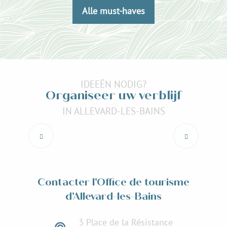
Alle must-haves
IDEEËN NODIG?
Organiseer uw verblijf
IN ALLEVARD-LES-BAINS
Restaurants
Lees meer over
Contacter l'Office de tourisme
d'Allevard-les-Bains
3 Place de la Résistance