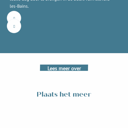
les-Bains.
Balade au Lac de La Mirande
La balade de la Mirande prend son départ au centre ville
d'Allevard-les Bains, c'est une balade facile idéale avec des
poussettes.
Lees meer over
Plaats het meer