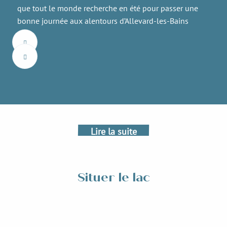
que tout le monde recherche en été pour passer une
bonne journée aux alentours d’Allevard-les-Bains
Balade au Lac de La Mirande
La balade de la Mirande prend son départ au centre ville
d'Allevard-les Bains, c'est une balade facile idéale avec des
poussettes.
Lire la suite
Situer le lac