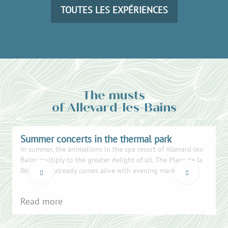
TOUTES LES EXPÉRIENCES
The musts
of Allevard-les-Bains
Summer concerts in the thermal park
In summer, the animations in the spa resort of Allevard-les-
T
Bains multiply to the greater delight of all. The Place de la
g
Résistance already comes alive with evening markets,...
o
Read more