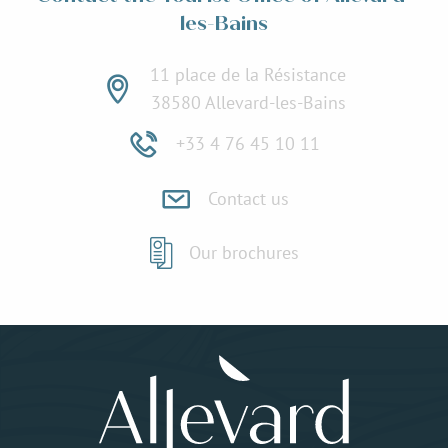
les-Bains
11 place de la Résistance
38580 Allevard-les-Bains
+33 4 76 45 10 11
Contact us
Our brochures