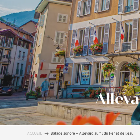
Alleva
ACCUEIL
Balade sonore – Allevard au fil du Fer et de l’eau