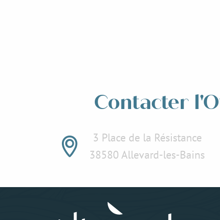
La G
les
Contacter l'O
3 Place de la Résistance
38580 Allevard-les-Bains