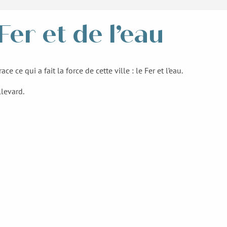
Fer et de l’eau
ce qui a fait la force de cette ville : le Fer et l’eau.
levard.
Etape 3
Etape 6
Le Bout du monde
Le Parc thermal