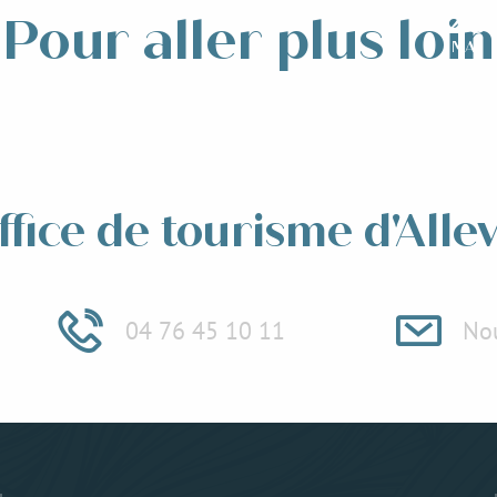
26
Pour aller plus loin
MAI
alerie, Musée d'Allevard-
Les
-Bains
et 
ffice de tourisme d'Alle
04 76 45 10 11
Nou