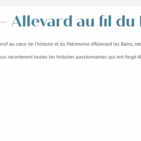
 Allevard au fil du 
au cœur de l’histoire et du Patrimoine d’Allevard les Bains, retrace 
s raconteront toutes les histoires passionnantes qui ont forgé Al
Etape 2
Etape 5
Le Bréda & La Maison des Forges
La promenade de l'ancien Tacot