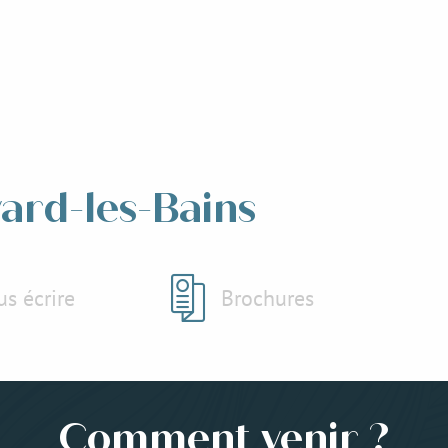
1
OCT.
 visites de l'été avec Marc
Dominique
vard-les-Bains
s écrire
Brochures
Comment venir ?