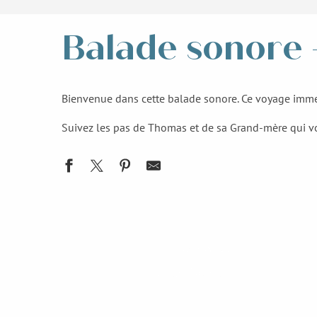
Balade sonore –
Bienvenue dans cette balade sonore. Ce voyage immersif 
Suivez les pas de Thomas et de sa Grand-mère qui vou
Etape 1
Etape 4
Place de la Résistance
Etape 7
La rue Bombec
Le Kiosque et l'Ancien Casino