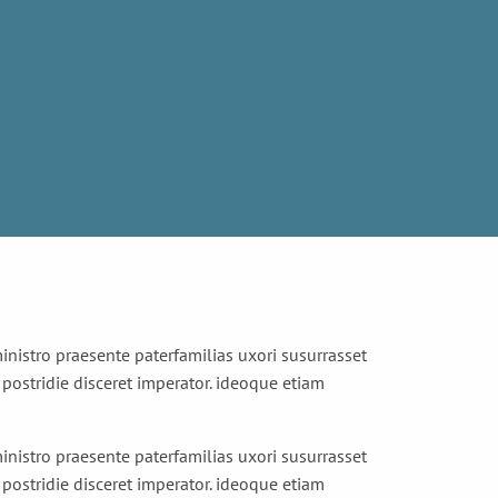
 ministro praesente paterfamilias uxori susurrasset
 postridie disceret imperator. ideoque etiam
 ministro praesente paterfamilias uxori susurrasset
 postridie disceret imperator. ideoque etiam