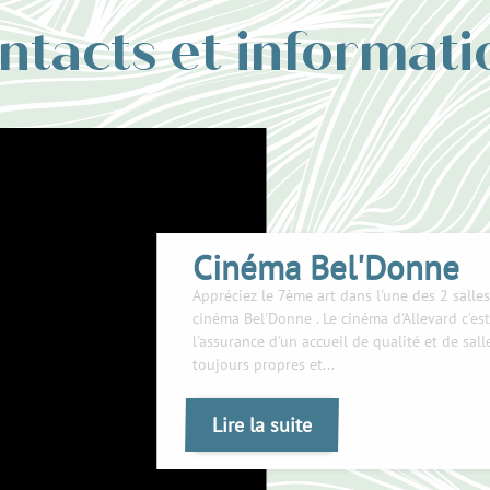
ntacts et informati
Cinéma Bel'Donne
Appréciez le 7ème art dans l'une des 2 salle
cinéma Bel'Donne . Le cinéma d'Allevard c'est
l'assurance d'un accueil de qualité et de sall
toujours propres et...
Lire la suite