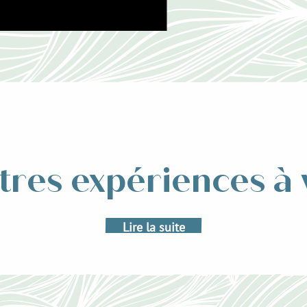
Sortir, se détendre
tres expériences à 
ir ou pour se détendre, poussez la porte des établissements de la statio
vard-les-Bains. Prendre une bière ou une limonade bien fraîche en revenan
Lire la suite