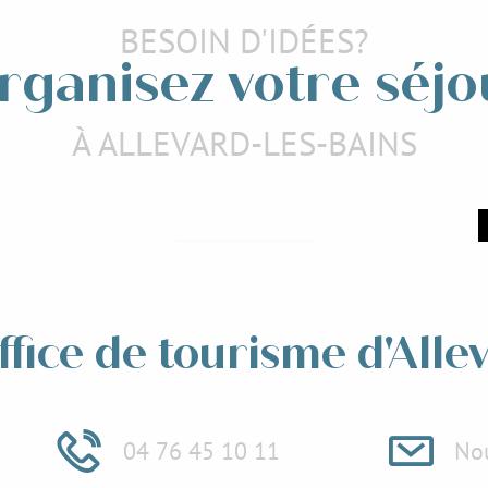
BESOIN D'IDÉES?
rganisez votre séjo
À ALLEVARD-LES-BAINS
Jardins et Château du
Touvet
parcours d’orientation
Lire la suite
e la suite
ffice de tourisme d'Alle
04 76 45 10 11
Nou