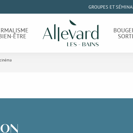
GROUPES ET SÉMINA
ERMALISME
BOUGE
BIEN-ÊTRE
SORT
 cinéma
ION