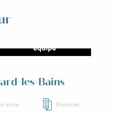
ur
Réunir et motiver son
équipe
Lire la suite
vard-les-Bains
s écrire
Brochures