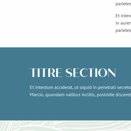
pariete
Et inter
in aure
pariete
TITRE SECTION
Et interdum acciderat, ut siquid in penetrali secret
Marcio, quondam vatibus inclitis, postridie discere