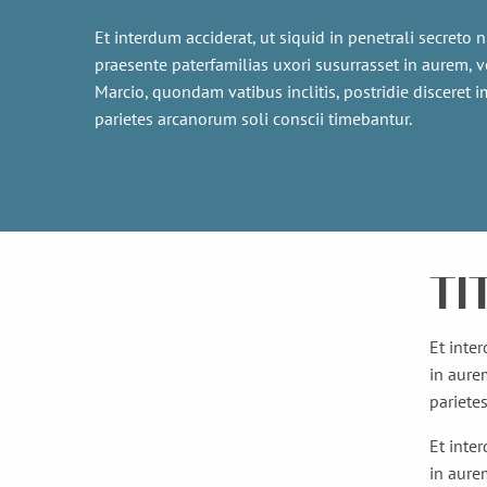
Et interdum acciderat, ut siquid in penetrali secreto nu
praesente paterfamilias uxori susurrasset in aurem, 
Marcio, quondam vatibus inclitis, postridie disceret 
parietes arcanorum soli conscii timebantur.
TI
Et inter
in aure
pariete
Et inter
in aure