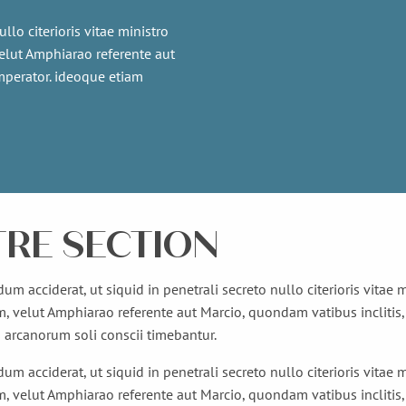
llo citerioris vitae ministro
velut Amphiarao referente aut
imperator. ideoque etiam
TRE SECTION
dum acciderat, ut siquid in penetrali secreto nullo citerioris vitae
m, velut Amphiarao referente aut Marcio, quondam vatibus inclitis,
s arcanorum soli conscii timebantur.
dum acciderat, ut siquid in penetrali secreto nullo citerioris vitae
m, velut Amphiarao referente aut Marcio, quondam vatibus inclitis,