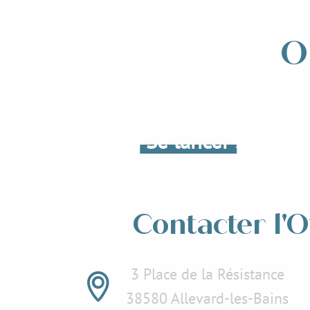
O
Place aux concerts
Se lancer sur des 
Lire la suite
Lir
Contacter l'O
3 Place de la Résistance
38580 Allevard-les-Bains