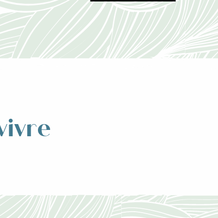
vivre
n thermale
t de...