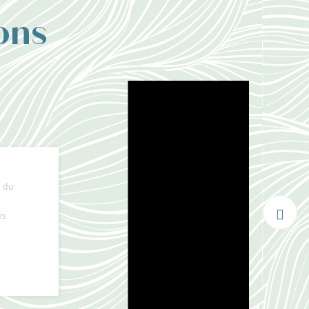
ons
s du
es