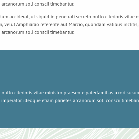
s arcanorum soli conscii timebantur.
dum acciderat, ut siquid in penetrali secreto nullo citerioris vitae
m, velut Amphiarao referente aut Marcio, quondam vatibus inclitis,
s arcanorum soli conscii timebantur.
o nullo citerioris vitae ministro praesente paterfamilias uxori sus
t imperator. ideoque etiam parietes arcanorum soli conscii timeban