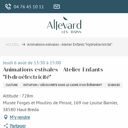
Aller
04 76 45 10 11
au
contenu
principal
ACCUEIL
Animations estivales - Atelier Enfants "Hydroélectricité"
Jeudi 6 août de 13:30 à 15:00
Animations estivales - Atelier Enfants
"Hydroélectricité"
CULTURE
INITIATION / DÉCOUVERTE DANS LE CADRE D'UN ÉVÉNEMENT
SCIENCES
Altitude : 728m
Musée Forges et Moulins de Pinsot, 169 rue Louise Barnier,
38580 Haut-Bréda
M'y rendre
Partager