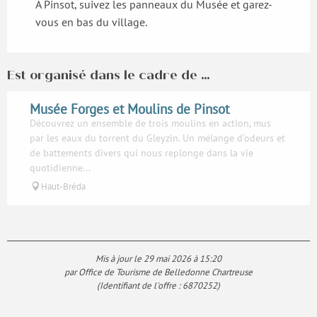
A Pinsot, suivez les panneaux du Musée et garez-
vous en bas du village.
Est organisé dans le cadre de ...
Musée Forges et Moulins de Pinsot
Découvrez un ensemble de trois moulins en action, mus
par les eaux du torrent du Gleyzin. Un mélange d’odeurs et
de battements divers qui nous replonge dans la vie
quotidienne...
Haut-Bréda
Mis à jour le 29 mai 2026 à 15:20
par Office de Tourisme de Belledonne Chartreuse
(Identifiant de l'offre :
6870252
)