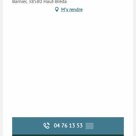
Barnier, 38580 Haut-Bréda
M'y rendre
04 76 13 53
▒▒