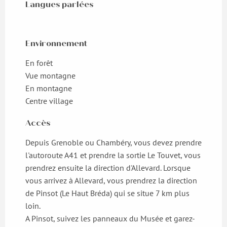
Langues parlées
Langues parlées
Environnement
Environnement
En forêt
Vue montagne
En montagne
Centre village
Accès
Accès
Depuis Grenoble ou Chambéry, vous devez prendre
l'autoroute A41 et prendre la sortie Le Touvet, vous
prendrez ensuite la direction d'Allevard. Lorsque
vous arrivez à Allevard, vous prendrez la direction
de Pinsot (Le Haut Bréda) qui se situe 7 km plus
loin.
A Pinsot, suivez les panneaux du Musée et garez-