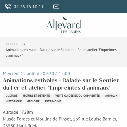
Aller
04 76 45 10 11
au
contenu
principal
ACCUEIL
Animations estivales - Balade sur le Sentier du Fer et atelier "Empreintes
d'animaux"
Mercredi 12 août de 09:30 à 15:00
Animations estivales - Balade sur le Sentier
du Fer et atelier "Empreintes d'animaux"
CULTURE
NATURE ET DÉTENTE
VISITE GUIDÉE ET/OU COMMENTÉE
ANIMAUX
HISTORIQUE
GÉOLOGIE
PATRIMOINE
Altitude : 728m
Musée Forges et Moulins de Pinsot, 169 rue Louise Barnier,
38580 Haut-Bréda