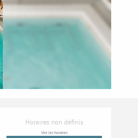
Ouverture et coordonn
Horaires non définis
Voir les horaires