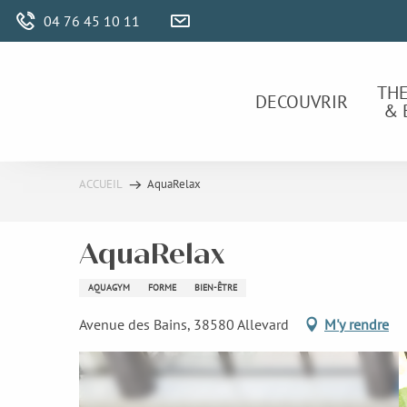
Aller
04 76 45 10 11
au
contenu
principal
TH
DECOUVRIR
& 
ACCUEIL
AquaRelax
AquaRelax
AQUAGYM
FORME
BIEN-ÊTRE
Avenue des Bains, 38580 Allevard
M'y rendre