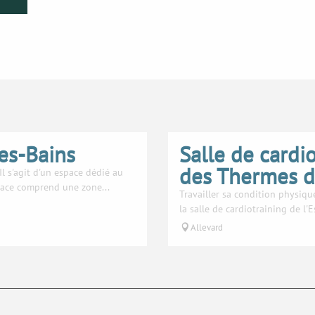
es-Bains
Salle de cardi
des Thermes d'
l s'agit d'un espace dédié au
space comprend une zone...
Travailler sa condition physique 
la salle de cardiotraining de l
Allevard