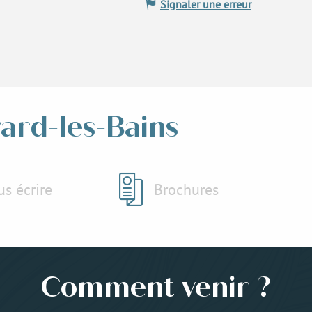
Signaler une erreur
vard-les-Bains
s écrire
Brochures
Comment venir ?