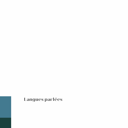
Langues parlées
Langues parlées