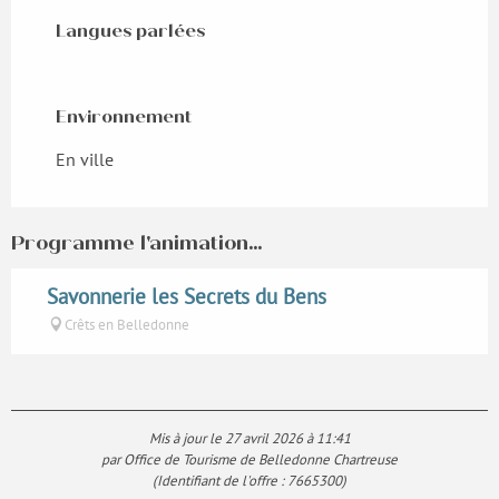
Langues parlées
Langues parlées
Environnement
Environnement
En ville
Programme l'animation...
Savonnerie les Secrets du Bens
Crêts en Belledonne
Mis à jour le 27 avril 2026 à 11:41
par Office de Tourisme de Belledonne Chartreuse
(Identifiant de l'offre :
7665300
)