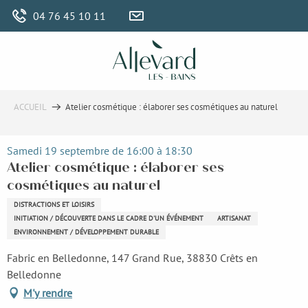
Aller
04 76 45 10 11
au
contenu
principal
ACCUEIL
Atelier cosmétique : élaborer ses cosmétiques au naturel
Samedi 19 septembre de 16:00 à 18:30
Atelier cosmétique : élaborer ses
cosmétiques au naturel
DISTRACTIONS ET LOISIRS
INITIATION / DÉCOUVERTE DANS LE CADRE D'UN ÉVÉNEMENT
ARTISANAT
ENVIRONNEMENT / DÉVELOPPEMENT DURABLE
Fabric en Belledonne, 147 Grand Rue, 38830 Crêts en
Belledonne
M'y rendre