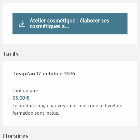
Atelier cosmétique : élaborer ses
cosmétiques a...
Tarifs
Du
Jusqu'au
14 mars 2026
17 octobre 2026
au
17 octobre 2026
Tarif unique
35,00 €
Le produit conçu par vos soins ainsi que le livret de
formation sont inclus.
Horaires