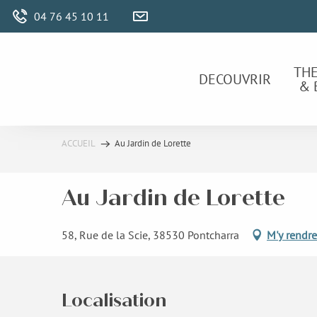
Aller
04 76 45 10 11
au
contenu
principal
TH
DECOUVRIR
& 
ACCUEIL
Au Jardin de Lorette
Au Jardin de Lorette
58, Rue de la Scie, 38530 Pontcharra
M'y rendre
Localisation