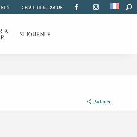
IRES
ESPACE HÉBERGEUR
REC
R &
SEJOURNER
IR
Partager